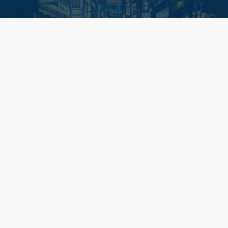
Informations pratiques
Passeport
Pour les ressortissants français et belges passeport valable au
moins 6 mois au-delà de votre date de retour.
Si vous voyagez avec vos enfants, les mineurs, quel que soit
leur âge, doivent eux aussi avoir un passeport individuel. La
législation française stipule que les mineurs voyageant avec
leurs deux parents, ou un seul des deux, n’ont pas besoin d’être