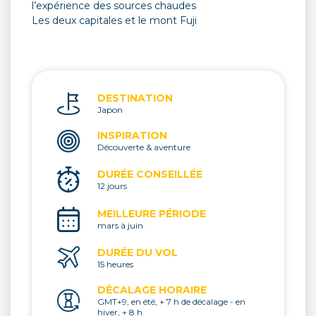
l’expérience des sources chaudes
Les deux capitales et le mont Fuji
DESTINATION
Japon
INSPIRATION
Découverte & aventure
DURÉE CONSEILLÉE
12 jours
MEILLEURE PÉRIODE
mars à juin
DURÉE DU VOL
15 heures
DÉCALAGE HORAIRE
GMT+9, en été, + 7 h de décalage - en
hiver, + 8 h