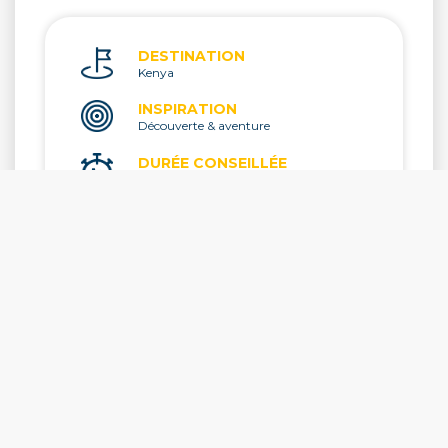
DESTINATION
Kenya
INSPIRATION
Découverte & aventure
DURÉE CONSEILLÉE
10 jours
MEILLEURE PÉRIODE
de juillet à octobre & de décembre à
mars
DURÉE DU VOL
8 heures
DÉCALAGE HORAIRE
+2h en hiver et +1h en été
ÉLECTRICITÉ
220 ou 240 V - adaptateur nécessaire
MONNAIE